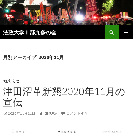
検
法政大学Ⅱ部九条の会
索
コ
メインメ
ン
ニュー
テ
ン
月別アーカイブ: 2020年11月
ツ
へ
ス
キ
1お知らせ
ッ
津田沼革新懇2020年11月の
プ
宣伝
2020年11月11日
KIMURA
コメントする