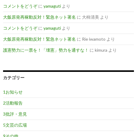
コメントをどうぞ
に
yamaguti
より
大飯原発再稼動反対！緊急ネット署名
に
大柿清美
より
コメントをどうぞ
に
yamaguti
より
大飯原発再稼動反対！緊急ネット署名
に
Rie iwamoto
より
護憲勢力に一票を！「壊憲」勢力を通すな！
に
kimura
より
カテゴリー
1お知らせ
2活動報告
3批評・意見
5文芸の広場
9その他