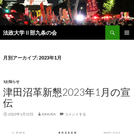
検
法政大学Ⅱ部九条の会
索
コ
メインメ
ン
ニュー
テ
ン
月別アーカイブ: 2023年1月
ツ
へ
ス
キ
1お知らせ
ッ
津田沼革新懇2023年1月の宣
プ
伝
2023年1月15日
KIMURA
コメントする