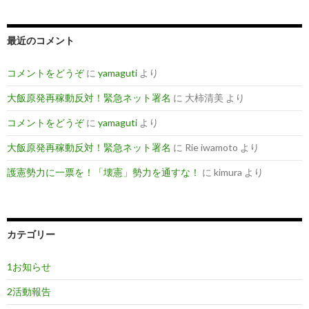
最近のコメント
コメントをどうぞ
に
yamaguti
より
大飯原発再稼動反対！緊急ネット署名
に
大柿清美
より
コメントをどうぞ
に
yamaguti
より
大飯原発再稼動反対！緊急ネット署名
に
Rie iwamoto
より
護憲勢力に一票を！「壊憲」勢力を通すな！
に
kimura
より
カテゴリー
1お知らせ
2活動報告