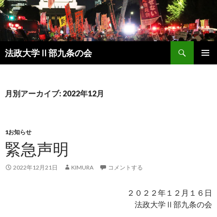
検
法政大学Ⅱ部九条の会
索
コ
メインメ
ン
ニュー
テ
ン
月別アーカイブ: 2022年12月
ツ
へ
ス
キ
1お知らせ
ッ
緊急声明
プ
2022年12月21日
KIMURA
コメントする
２０２２年１２月１６日
法政大学Ⅱ部九条の会