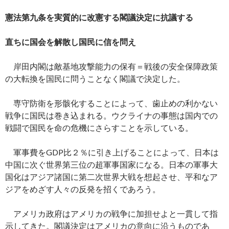
憲法第九条を実質的に改憲する閣議決定に抗議する
直ちに国会を解散し国民に信を問え
岸田内閣は敵基地攻撃能力の保有＝戦後の安全保障政策
の大転換を国民に問うことなく閣議で決定した。
専守防衛を形骸化することによって、歯止めの利かない
戦争に国民は巻き込まれる。ウクライナの事態は国内での
戦闘で国民を命の危機にさらすことを示している。
軍事費をGDP比２％に引き上げることによって、日本は
中国に次ぐ世界第三位の超軍事国家になる。日本の軍事大
国化はアジア諸国に第二次世界大戦を想起させ、平和なア
ジアをめざす人々の反発を招くであろう。
アメリカ政府はアメリカの戦争に加担せよと一貫して指
示してきた。閣議決定はアメリカの意向に沿うものであ