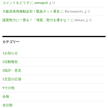
コメントをどうぞ
に
yamaguti
より
大飯原発再稼動反対！緊急ネット署名
に
Rie iwamoto
より
護憲勢力に一票を！「壊憲」勢力を通すな！
に
kimura
より
カテゴリー
1お知らせ
2活動報告
3批評・意見
5文芸の広場
9その他
会報
未分類